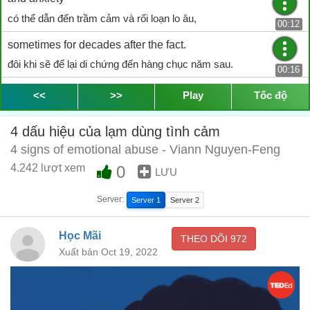
có thể dẫn đến trầm cảm và rối loạn lo âu,
00:12
sometimes for decades after the fact.
đôi khi sẽ để lại di chứng đến hàng chục năm sau.
00:16
Broadly speaking, emotional abuse involves one person
<<
>>
Play
Tốc độ
controlling another
Nói chung, bạo hành tinh thần là việc một người kiểm soát người
4 dấu hiệu của lạm dùng tình cảm
khác
4 signs of emotional abuse - Viann Nguyen-Feng
00:20
4.242 lượt xem
0
by undermining their sense of self-worth and personal
LƯU
agency.
Server:
Server 1
Server 2
bằng cách làm tổn thương lòng tự trọng và quyền riêng tư của họ.
00:24
But emotionally abusive behaviors can be subtle and difficult
Học Mãi
THEO DÕI
972
to spot,
Xuất bản Oct 19, 2022
Nhưng những hành vi bạo lực ấy thường rất tế nhị và khó phát
hiện,
00:28