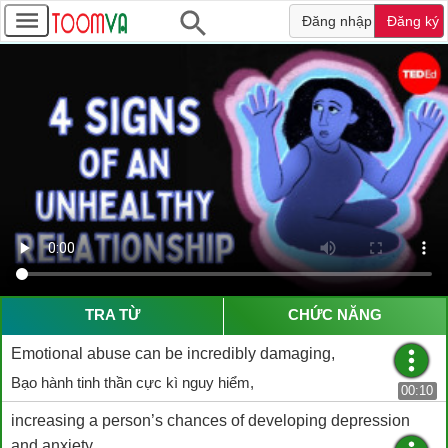
Đăng nhập
Đăng ký
TRA TỪ
CHỨC NĂNG
Emotional abuse can be incredibly damaging,
Bạo hành tinh thần cực kì nguy hiểm,
00:10
increasing a person’s chances of developing depression
and anxiety