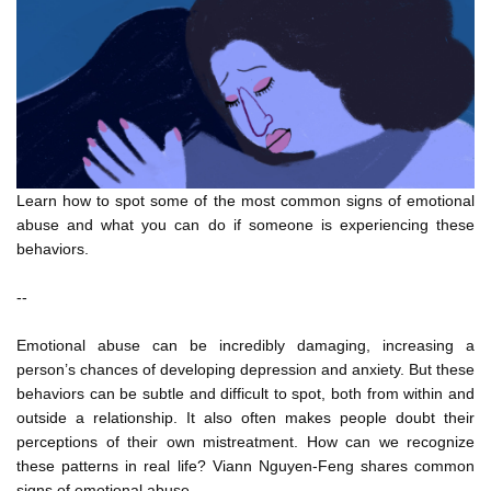
both from within and outside the abusive relationship.
ngay từ trong và ngoài mối quan hệ lạm dụng ấy.
00:32
That’s partly because emotional abuse often exploits
Phần lớn vì những kẻ ấy thường lợi dụng
00:37
or creates power imbalances between individuals,
hoặc tạo ra sự mất cân bằng quyền lực giữa các cá nhân,
00:40
Learn how to spot some of the most common signs of emotional
abuse and what you can do if someone is experiencing these
especially in relationships where safety, care, and trust
behaviors.
đặc biệt trong những mối quan hệ mà sự an toàn, quan tâm, tin
tưởng
00:44
--
are supposed to be guaranteed,
Emotional abuse can be incredibly damaging, increasing a
đáng ra phải được đảm bảo,
00:48
person’s chances of developing depression and anxiety. But these
behaviors can be subtle and difficult to spot, both from within and
like the relationship between a caregiver and a child,
outside a relationship. It also often makes people doubt their
như mối quan hệ giữa một người giám hộ và đứa trẻ,
00:50
perceptions of their own mistreatment. How can we recognize
these patterns in real life? Viann Nguyen-Feng shares common
healthcare provider and patient, teacher and student, or
signs of emotional abuse.