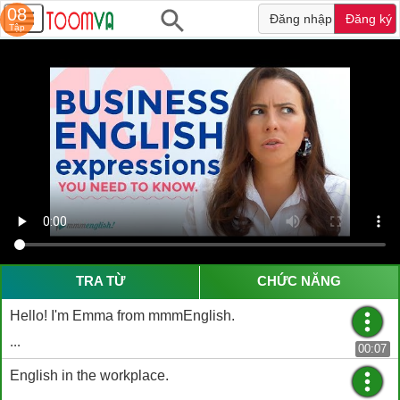
08
Đăng nhập
Đăng ký
Tập
TRA TỪ
CHỨC NĂNG
Hello! I'm Emma from mmmEnglish.
...
00:07
English in the workplace.