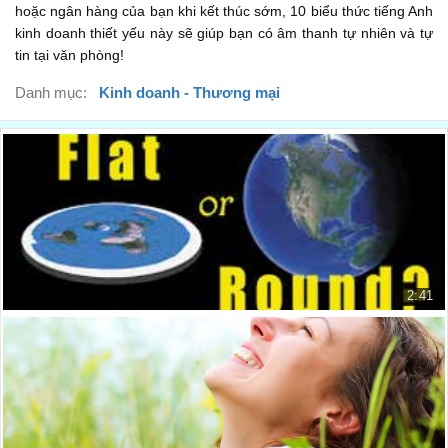
hoặc ngân hàng của bạn khi kết thúc sớm, 10 biểu thức tiếng Anh
...
00:35
kinh doanh thiết yếu này sẽ giúp bạn có âm thanh tự nhiên và tự
tin tại văn phòng!
and in these professional contexts .
...
Danh mục:
Kinh doanh - Thương mại
00:40
At the office. With your colleagues.
...
00:43
With your boss. With your clients, your customers.
...
00:46
In interviews, speaking exams, with your teacher
...
00:50
2:41
or your university professor.
10 lý do giúp chúng ta biết tại sao Trái Đất h...
Top 10 reasons why we know the E...
...
00:54
15.971 lượt xem
If you haven't already noticed, you'll soon realise
...
00:58