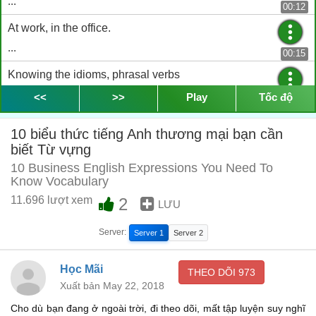
...
00:12
At work, in the office.
...
00:15
Knowing the idioms, phrasal verbs
...
<<
>>
Play
Tốc độ
00:18
and unique vocabulary that's
10 biểu thức tiếng Anh thương mại bạn cần
...
biết Từ vựng
00:21
10 Business English Expressions You Need To
used in these professional contexts is so important!
Know Vocabulary
...
00:24
11.696 lượt xem
2
LƯU
I'll admit that there is a lot to learn there.
Server:
Server 1
Server 2
...
00:28
But today I want to focus on some really common,
Học Mãi
THEO DÕI
973
...
Xuất bản May 22, 2018
00:32
Cho dù bạn đang ở ngoài trời, đi theo dõi, mất tập luyện suy nghĩ
very useful expressions that you'll hear often at work