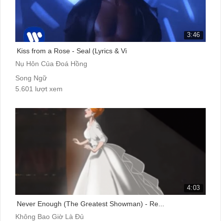
3:46
Kiss from a Rose - Seal (Lyrics & Vi
Nụ Hôn Của Đoá Hồng
Song Ngữ
5.601 lượt xem
4:03
Never Enough (The Greatest Showman) - Re...
Không Bao Giờ Là Đủ