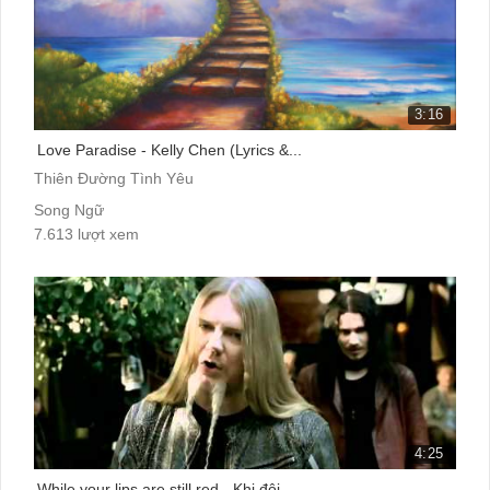
3:16
Love Paradise - Kelly Chen (Lyrics &...
Thiên Đường Tình Yêu
Song Ngữ
7.613 lượt xem
4:25
While your lips are still red - Khi đôi ...