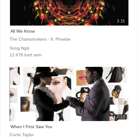
3:15
All We Know
The Chainsmokers - ft. Phoebe
Song Ngữ
12.676 lượt xem
2:19
When I First Saw You
Curtis Taylor