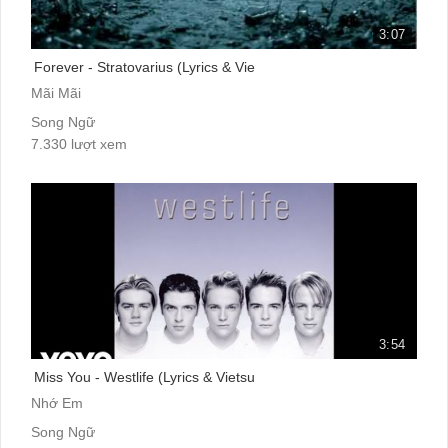
3:07
Forever - Stratovarius (Lyrics & Vie
Mãi Mãi
Song Ngữ
7.330 lượt xem
3:54
Miss You - Westlife (Lyrics & Vietsu
Nhớ Em
Song Ngữ