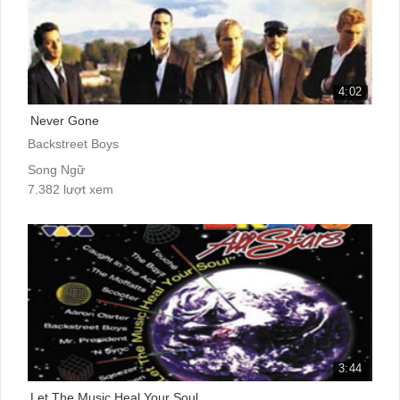
4:02
Never Gone
Backstreet Boys
Song Ngữ
7.382 lượt xem
3:44
Let The Music Heal Your Soul