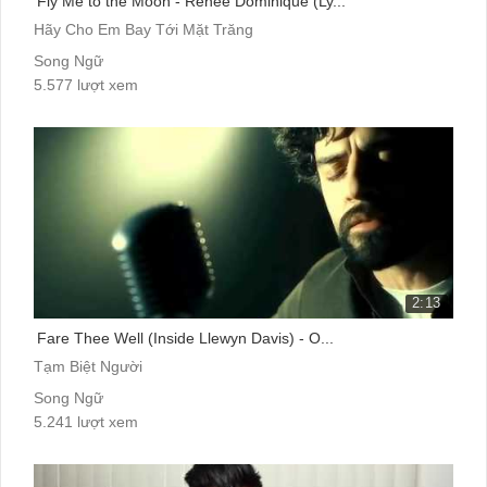
Fly Me to the Moon - Reneé Dominique (Ly...
Hãy Cho Em Bay Tới Mặt Trăng
Song Ngữ
5.577 lượt xem
2:13
Fare Thee Well (Inside Llewyn Davis) - O...
Tạm Biệt Người
Song Ngữ
5.241 lượt xem