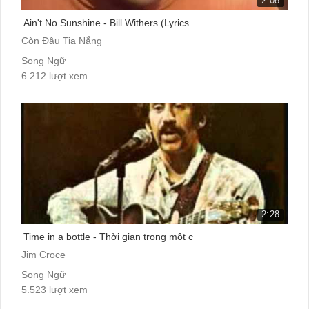
2:08
Ain't No Sunshine - Bill Withers (Lyrics...
Còn Đâu Tia Nắng
Song Ngữ
6.212 lượt xem
2:28
Time in a bottle - Thời gian trong một c
Jim Croce
Song Ngữ
5.523 lượt xem