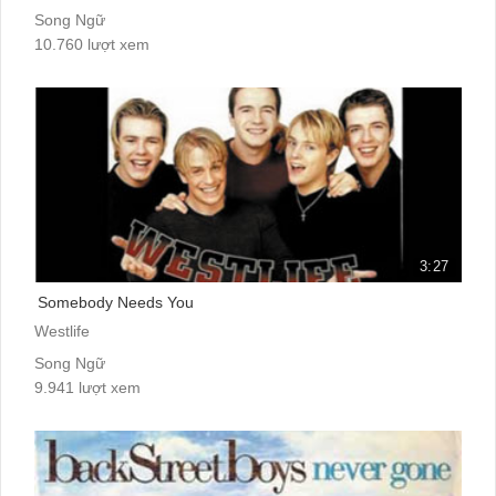
Song Ngữ
10.760 lượt xem
3:27
Somebody Needs You
Westlife
Song Ngữ
9.941 lượt xem