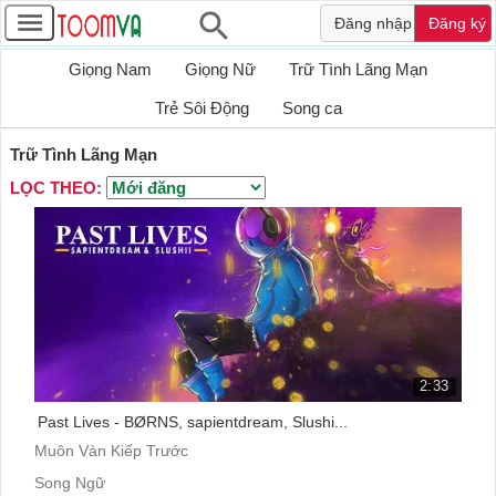
Đăng nhập
Đăng ký
Giọng Nam
Giọng Nữ
Trữ Tình Lãng Mạn
Trẻ Sôi Động
Song ca
Trữ Tình Lãng Mạn
LỌC THEO:
2:33
Past Lives - BØRNS, sapientdream, Slushi...
Muôn Vàn Kiếp Trước
Song Ngữ