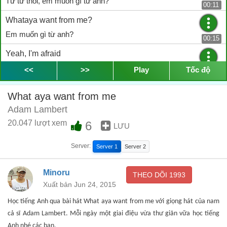
Từ từ thôi, em muốn gì từ anh?
00:11
Whataya want from me?
Em muốn gì từ anh?
00:15
Yeah, I'm afraid
Ừ, anh e sợ, em muốn gì từ anh nào?
<<
>>
Play
Tốc độ
00:21
Whataya want from me?
What aya want from me
Em muốn gì từ anh?
00:25
Adam Lambert
There might have been a time
20.047 lượt xem
6
LƯU
Có lẽ cũng được một khoảng thời gian rồi
00:31
Server:
Server 1
Server 2
When I would give myself away
Và anh sẽ hiến dâng cả con người mình
Minoru
00:33
THEO DÕI
1993
Xuất bản Jun 24, 2015
Oh once upon a time
Học tiếng Anh qua bài hát What aya want from me với giọng hát của nam
Ôi, đã lâu rồi
00:36
cả sĩ Adam Lambert. Mỗi ngày một giai điệu vừa thư giãn vữa học tiếng
I didn't give a damn
Anh nhé các bạn.