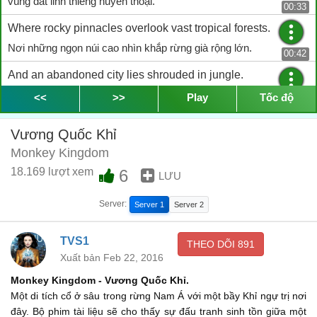
vùng đất linh thiêng huyền thoại.
00:33
Where rocky pinnacles overlook vast tropical forests.
Nơi những ngọn núi cao nhìn khắp rừng già rộng lớn.
00:42
And an abandoned city lies shrouded in jungle.
Và một thành phố bị bỏ hoang bao quanh khu rừng.
<<
>>
Play
Tốc độ
00:50
The kings who once reigned here are long gone.
Vương Quốc Khỉ
Các vị vua trị vì nơi đây giờ đã mãi xa.
00:56
Monkey Kingdom
These days. there's a new dynasty in residence.
18.169 lượt xem
6
LƯU
Vào thời gian này. một vương triều mới đã hiện diện.
01:00
Server:
Server 1
Server 2
But this one is governed by the law of the jungle.
Nhưng nơi đây được cai trị bằng luật của rừng già.
TVS1
01:04
THEO DÕI
891
Xuất bản Feb 22, 2016
I know what you're thinking.
Monkey Kingdom - Vương Quốc Khỉ.
Tôi biết bạn đang nghĩ gì.
02:29
Một di tích cổ ở sâu trong rừng Nam Á với một bầy Khỉ ngự trị nơi
"Being a macaque monkey is just fun and games."
đây. Bộ phim tài liệu sẽ cho thấy sự đấu tranh sinh tồn giữa một