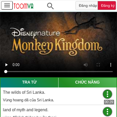
Đăng nhập
Đăng ký
TRA TỪ
CHỨC NĂNG
The wilds of Sri Lanka.
Vùng hoang dã của Sri Lanka.
00:29
land of myth and legend.