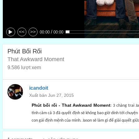
/
<<
>>
00:00
00:00
Phút Bối Rối
That Awkward Moment
9.586 lượt xem
icandoit
Xuất bản Jun 27, 2015
Phút bối rối - That Awkward Moment
: 3 chàng trai 
tình cảm cả 3 đã quyết định sẽ không bao giờ dính tới chuyện n
con gái định mệnh của mình. Jason sẽ làm gì để giải quyết giữa