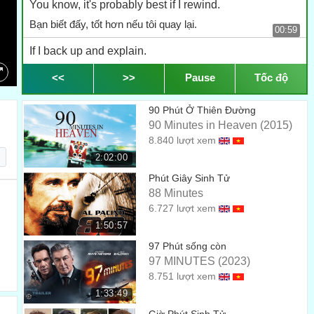
You know, it's probably best if I rewind.
Bạn biết đấy, tốt hơn nếu tôi quay lại.
00:59
If I back up and explain.
Nếu tôi trở lại và giải thích.
<<
>>
Pause
Tốc độ
01:01
Every relationship arrives at a critical moment,
90 Phút Ở Thiên Đường
Mọi sự quan hệ đều diễn ra lúc quan trọng,
01:05
90 Minutes in Heaven (2015)
8.840 lượt xem
a juncture,
2:02:00
thời cơ,
01:08
Phút Giây Sinh Tử
between moving forward and moving on.
88 Minutes
6.727 lượt xem
giữa việc đi lùi và tiến tới.
01:10
1:50:57
I call that moment the "so."
97 Phút sống còn
Tôi gọi khoảng khắc đó là "vậy"
97 MINUTES (2023)
01:14
8.751 lượt xem
So...
1:33:49
Vậy...
01:16