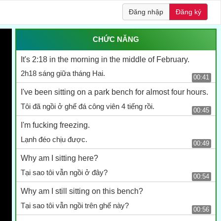
Đăng nhập
Đăng ký
CHỨC NĂNG
It's 2:18 in the morning in the middle of February.
2h18 sáng giữa tháng Hai.
00:41
I've been sitting on a park bench for almost four hours.
Tôi đã ngồi ở ghế đá công viên 4 tiếng rồi.
00:45
I'm fucking freezing.
Lạnh đéo chịu được.
00:49
Why am I sitting here?
Tại sao tôi vẫn ngồi ở đây?
00:54
Why am I still sitting on this bench?
Tại sao tôi vẫn ngồi trên ghế này?
00:56