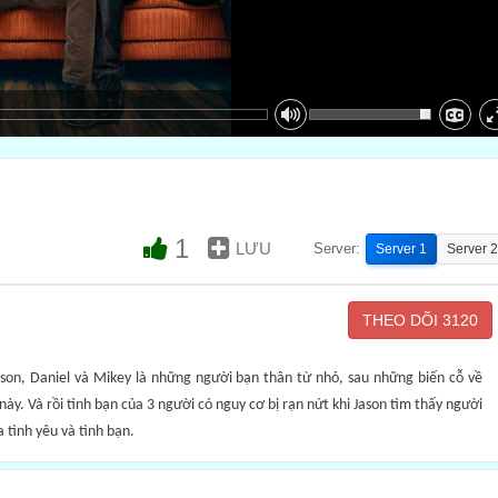
1
LƯU
Server:
Server 1
Server 2
THEO DÕI
3120
Jason, Daniel và Mikey là những người bạn thân từ nhỏ, sau những biến cỗ về
ày. Và rồi tình bạn của 3 người có nguy cơ bị rạn nứt khi Jason tìm thấy người
 tình yêu và tình bạn.