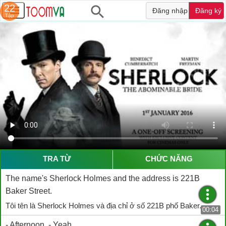
22
Đăng nhập
Đăng ký
Tập
TRA TỪ
CHỨC NĂNG
The name's Sherlock Holmes and the address is 221B
Baker Street.
Tôi tên là Sherlock Holmes và địa chỉ ở số 221B phố Baker.
00:04
- Afternoon. - Yeah.