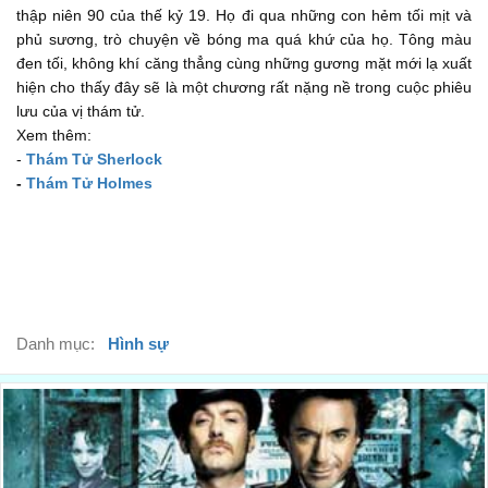
thập niên 90 của thế kỷ 19. Họ đi qua những con hẻm tối mịt và
Don't make people into heroes. John.
phủ sương, trò chuyện về bóng ma quá khứ của họ. Tông màu
Đừng biến kẻ khác thành người hùng. John.
đen tối, không khí căng thẳng cùng những gương mặt mới lạ xuất
00:26
hiện cho thấy đây sẽ là một chương rất nặng nề trong cuộc phiêu
Heroes don't exist and. if they did. I wouldn't be one of them.
lưu của vị thám tử.
Những người hùng. họ chẳng hề tồn tại chả may nếu có. tôi sẽ
Xem thêm:
không phải là họ.
-
Thám Tử Sherlock
00:28
-
Thám Tử Holmes
I will burn the heart out of you.
Ta sẽ thiêu rụi trái tim của mi.
00:30
Right. this should do it.
Được rồi. chúng ta nên tiến hành thôi.
00:34
- Are you wearing any pants? - No.
Danh mục:
Hình sự
Anh có mặc quần lót ở trong không vậy? Không.
00:38
OK.
OK.
00:39
This is how I want you to remember me. the woman who