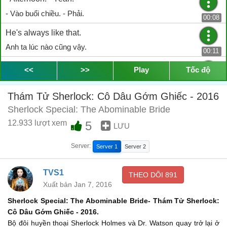
- Vào buổi chiều. - Phải.
00:08
He's always like that.
Anh ta lúc nào cũng vậy.
00:11
Bad day was it?
<<
>>
Play
Tốc độ
Một ngày tồi tệ quá phải không?
00:14
Thám Tử Sherlock: Cô Dâu Gớm Ghiếc - 2016
Since yesterday you've moved in with him and now you're
Sherlock Special: The Abominable Bride
solving crimes together.
12.933 lượt xem
5
LƯU
Hôm qua thì dọn vào ở với cậu ta. rồi giờ hai người còn phá án
chung nữa.
00:16
Server:
Server 1
Server 2
Mwah! Look at you. all happy. it's not decent.
TVS1
Nhìn cậu này. chẳng đứng đắn gì cả.
THEO DÕI
891
00:19
Xuất bản Jan 7, 2016
Who cares about decent? The game. Mrs. Hudson. is on!
Sherlock Special: The Abominable Bride- Thám Tử Sherlock:
Tôi chả quan tâm đến chuyện đứng đắn. Cuộc chiến đã bắt đầu
Cô Dâu Gớm Ghiếc - 2016.
rồi bà Hudson à!
Bộ đôi huyền thoại Sherlock Holmes và Dr. Watson quay trở lại ở
00:22