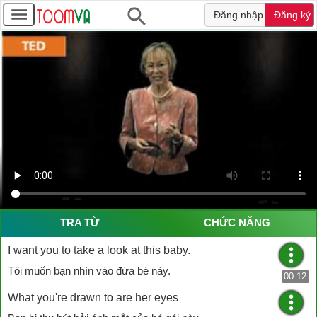
Đăng nhập
Đăng ký
TRA TỪ
CHỨC NĂNG
I want you to take a look at this baby.
Tôi muốn bạn nhìn vào đứa bé này.
00:12
What you're drawn to are her eyes