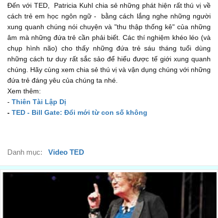
Đến với TED, Patricia Kuhl chia sẻ những phát hiện rất thú vị về
And what we're learning
cách trẻ em học ngôn ngữ - bằng cách lắng nghe những người
Và những gì chúng ta đang hiểu được
00:36
xung quanh chúng nói chuyện và "thu thập thống kê" của những
âm mà những đứa trẻ cần phải biết. Các thí nghiệm khéo léo (và
is going to shed some light
chụp hình não) cho thấy những đứa trẻ sáu tháng tuổi dùng
sẽ đưa ra một vài cách giải thích
00:38
những cách tư duy rất sắc sảo để hiểu được tế giới xung quanh
chúng. Hãy cùng xem chia sẻ thú vị và vận dụng chúng với những
on what the romantic writers and poets
đứa trẻ đáng yêu của chúng ta nhé.
về cái mà những và văn và nhà thơ
Xem thêm:
00:40
-
Thiên Tài Lập Dị
described as the "celestial openness"
-
TED - Bill Gate: Đổi mới từ con số không
mô tả như là "khung trời rộng mở"
00:43
of the child's mind.
Danh mục:
Video TED
của một đứa trẻ.
00:46
What we see here
Người mà chúng ta thấy ở đây
00:48
is a mother in India,
là một người mẹ ở Ấn Độ,