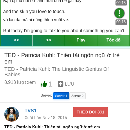
Bạn bị thu hút bởi ánh mắt của bé gái này
00:15
and the skin you love to touch.
và làn da mà ai cũng thích vuốt ve.
00:18
But today I'm going to talk to you about something you can't
see --
<<
>>
Play
Tốc độ
Nhưng hôm nay tôi sẽ nói về một điều mà bạn không thể thấy,
00:21
TED - Patricia Kuhl: Thiên tài ngôn ngữ ở trẻ
what's going on up in that little brain of hers.
em
những gì đang diễn ra trong bộ não bé nhỏ của đứa bé này.
00:24
TED - Patricia Kuhl: The Linguistic Genius Of
Babies
The modern tools of neuroscience
8.913 lượt xem
1
LƯU
Những công cụ tối tân của thần kinh học
00:28
Server:
are demonstrating to us that what's going on up there
Server 1
Server 2
giải thích cho chúng rằng những gì đang diễn ra trong đầu cô ấy
00:30
TVS1
THEO DÕI
891
is nothing short of rocket science.
Xuất bản Nov 18, 2015
không thua gì so với ngành khoa học tân tiến nhất.
00:33
TED - Patricia Kuhl: Thiên tài ngôn ngữ ở trẻ em