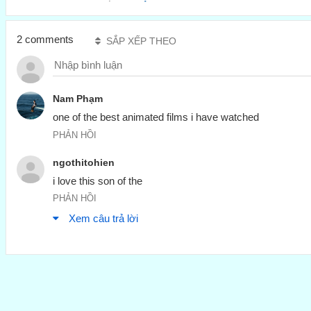
2 comments
SẮP XẾP THEO
Nam Phạm
one of the best animated films i have watched
PHẢN HỒI
ngothitohien
i love this son of the
PHẢN HỒI
Xem câu trả lời