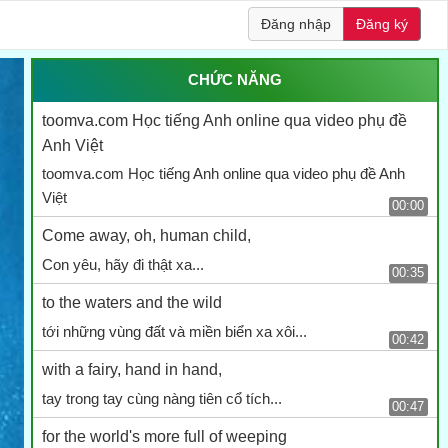
Đăng nhập
Đăng ký
CHỨC NĂNG
toomva.com Học tiếng Anh online qua video phụ đề
Anh Việt
toomva.com Học tiếng Anh online qua video phụ đề Anh
Việt
00:00
Come away, oh, human child,
Con yêu, hãy đi thật xa...
00:35
to the waters and the wild
tới những vùng đất và miền biển xa xôi...
00:42
with a fairy, hand in hand,
tay trong tay cùng nàng tiên cổ tích...
00:47
for the world's more full of weeping