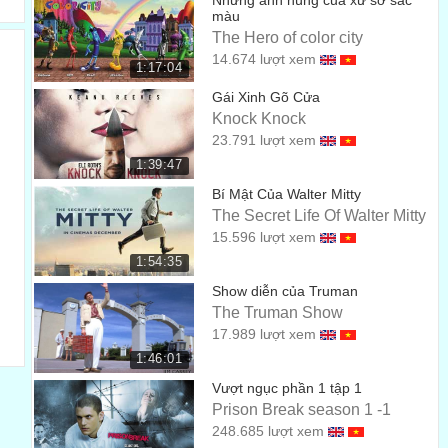
Những anh hùng của xứ sở sắc
01:45
màu
- Look. - Oh.
The Hero of color city
14.674 lượt xem
- Bố nhìn đi. - Ồ.
1:17:04
01:48
Gái Xinh Gõ Cửa
She's singing her song
Knock Knock
Cô ấy đang cất tiếng hát...
01:50
23.791 lượt xem
so that she can send all the fairies home across the
1:39:47
sea.
Bí Mật Của Walter Mitty
The Secret Life Of Walter Mitty
để đưa tất cả các vị tiên trở về nhà qua đại dương bao la.
01:51
15.596 lượt xem
And look, look, she's turning into a seal.
1:54:35
Và xem kìa, cô đang biến thành con hải cẩu.
Show diễn của Truman
01:55
The Truman Show
Do you like the selkie?
17.989 lượt xem
Bố có thích Selkie không?
1:46:01
01:59
Vượt ngục phần 1 tập 1
She's beautiful.
Prison Break season 1 -1
Cô ấy đẹp lắm.
02:00
248.685 lượt xem