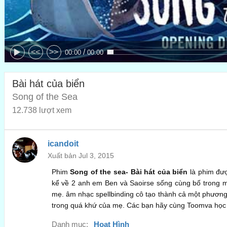
/
<<
>>
00:00
00:00
Bài hát của biển
Song of the Sea
12.738 lượt xem
icandoit
Xuất bản Jul 3, 2015
Phim
Song of the sea- Bài hát của biển
là phim đượ
kể về 2 anh em Ben và Saoirse sống cùng bố trong mộ
mẹ. âm nhạc spellbinding cô tạo thành cả một phương
trong quá khứ của mẹ. Các bạn hãy cùng Toomva học 
Danh mục:
Hoạt Hình