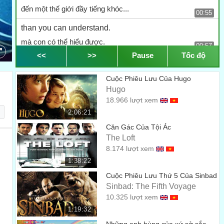
đến một thế giới đầy tiếng khóc...
00:55
than you can understand.
mà con có thể hiểu được.
00:57
<<
>>
Pause
Tốc độ
Will you try it with me, Ben?
Con hát thử với mẹ nhé, Ben?
Cuộc Phiêu Lưu Của Hugo
01:23
Hugo
Okay.
18.966 lượt xem
Vâng ạ.
01:26
2:06:21
Căn Gác Của Tội Ác
I forget.
The Loft
Con quên mất rồi.
01:32
8.174 lượt xem
Bedtime. Finish up, you two.
1:38:22
Đến giờ đi ngủ rồi. Hai mẹ con dừng tay thôi nào.
Cuộc Phiêu Lưu Thứ 5 Của Sinbad
01:42
Sinbad: The Fifth Voyage
Dad, look at the selkie.
10.325 lượt xem
Bố nhìn nàng Selkie* kìa. [*Sinh vật thần thoại ở Ireland,
1:19:32
ban đầu là hải cẩu, sau lột da và hóa thành người.]