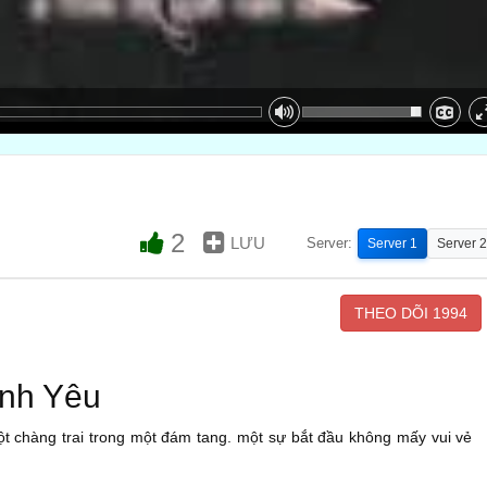
2
LƯU
Server:
Server 1
Server 2
THEO DÕI
1994
ình Yêu
ột chàng trai trong một đám tang. một sự bắt đầu không mấy vui vẻ