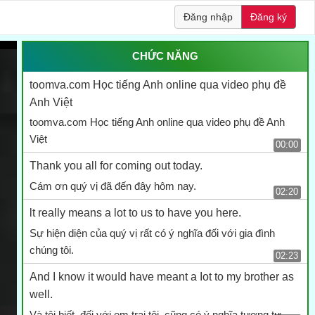
Đăng nhập
Đăng ký
CHỨC NĂNG
toomva.com Học tiếng Anh online qua video phụ đề
Anh Việt
toomva.com Học tiếng Anh online qua video phụ đề Anh
Việt
00:00
Thank you all for coming out today.
Cám ơn quý vị đã đến đây hôm nay.
02:20
lt really means a lot to us to have you here.
Sự hiện diện của quý vị rất có ý nghĩa đối với gia đình
chúng tôi.
02:23
And I know it wouId have meant a Iot to my brother as
well.
Và tôi biết, đối với em trai tôi, cũng có ý nghĩa tương tự.