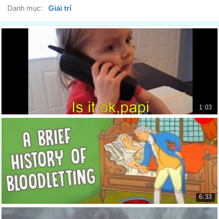
Danh mục:
Giải trí
1:03
Con muốn 1 cái kẹo que ngay bây giờ!
I want a Lollipop now!
11.087 lượt xem
6:33
Vì sao trích huyết lại phổ biến đến vậy? – Ste...