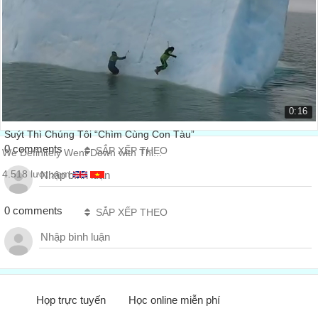
Những ngày cuối cùng ở Việt Nam
Last days in Vietnam - 2014
6.819 lượt xem
0:16
Suýt Thì Chúng Tôi “Chìm Cùng Con Tàu”
0 comments
SẮP XẾP THEO
We Definitely Went Down with Thi...
4.518 lượt xem
0 comments
SẮP XẾP THEO
Họp trực tuyến
Học online miễn phí