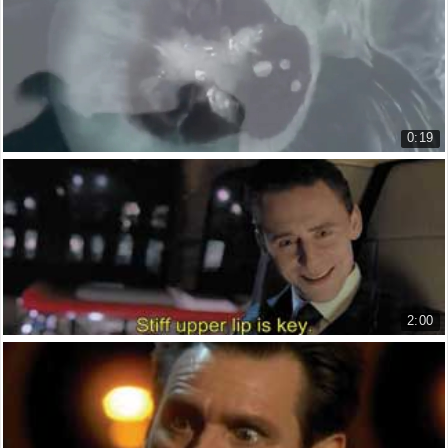
Why was bloodletting so popular?...
1.013 lượt xem
0:19
Hải Cẩu Thò Đầu Lên Từ Lỗ Băng
Seal Pops up Through Icy Hole
1.544 lượt xem
2:00
Jaguar Mỹ 2014
Jaguar USA 2014
7.352 lượt xem