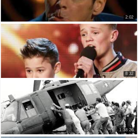
2:02
Jim Carrey hài hước tại lễ trao giải Oscar năm...
Jim Carrey’s funny at the Oscars...
18.748 lượt xem
8:32
Bars & Melody - Simon Cowell's Golden Buzzer a...
Britain's Got Talent 2014
39.252 lượt xem
1:38:26