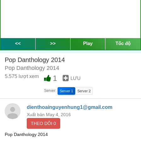
<<
>>
Play
Tốc độ
Pop Danthology 2014
Pop Danthology 2014
5.575 lượt xem
1
LƯU
Server:
Server 1
Server 2
dienthoainguyenhung1@gmail.com
Xuất bản May 4, 2016
THEO DÕI
0
Pop Danthology 2014