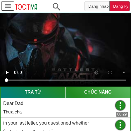
Đăng nhập
Đăng ký
TRA TỪ
CHỨC NĂNG
Dear Dad,
Thưa cha
00:29
in your last letter, you questioned whether