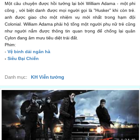
Một câu chuyện được hồi tưởng lại bởi William Adama - một phi
chỉ để thấy chúng trả ơn ta
00:53
công , với biệt danh được mọi người gọi là "Husker" khi còn trẻ.
anh được giao cho một nhiệm vụ mới nhất trong hạm đội
with a violent revolt against us.
Colonial. William Adama phải hộ tống một người phụ nữ trẻ cũng
bằng cách nổi dậy chống chúng ta.
00:54
như người nắm được thông tin quan trọng để chống lại quân
Cylon đang âm mưu tiêu diệt trái đất.
I know there's a lot of debate about why they hate us.
Phim:
Con biết có nhiều tranh cãi là tại sao chúng ghét ta
00:60
-
Vệ binh dải ngân hà
-
Siêu Đại Chiến
But in the end, does it really matter?
Nhưng sau cùng, cũng chả còn quan trọng.
01:04
Danh mục:
KH Viễn tưởng
Kill the enemy or be killed.
Giết kẻ thù hoặc bị giết
01:08
That's a reality.
Đó là thực tế
01:11
In a war where mankind's very survival hangs in the
balance,
Trong 1 cuộc chiến, khi vận mệnh loài người bên bờ vực thẳm