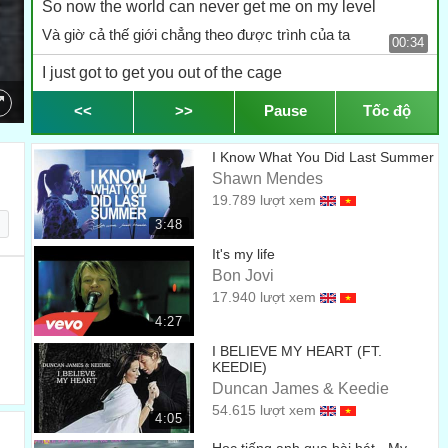
So now the world can never get me on my level
Và giờ cả thế giới chẳng theo được trình của ta
00:34
I just got to get you out of the cage
Ta sẽ giải phóng cho mi
<<
>>
Pause
Tốc độ
00:38
I'm a young lover's rage
I Know What You Did Last Summer
Ta mang đầy sự điên cuồng của tình nhân trẻ tuổi
00:40
Shawn Mendes
19.789 lượt xem
Gonna need a spark to ignite
3:48
Ta sẽ cần một tia lửa để đốt lên
00:41
It's my life
My songs know what you did in the dark
Bon Jovi
17.940 lượt xem
Những bài hát của ta biết mi đã làm gì trong đêm tối
00:44
4:27
So light em up-up-up
I BELIEVE MY HEART (FT.
KEEDIE)
Vậy thì đốt hết đi!
00:50
Duncan James & Keedie
Light em up-up-up
54.615 lượt xem
4:05
Đốt hết đi
00:52