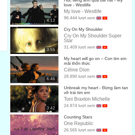
Học tiếng anh qua bài hát - My
love - Westlife
I'm on fire
My love - Westlife
Ta đang bốc cháy
96.444 lượt xem
00:55
4:13
So light em up-up-up
Cry On My Shoulder
Cry On My Shoulder Super
Đốt hết đi
00:56
Star
31.409 lượt xem
Light em up-up-up
3:55
Đốt hết đi
My heart will go on – Con tim em
00:58
mãi thổn thức
I'm on fire
Céline Dion
28.890 lượt xem
Ta đang bốc cháy
6:46
01:01
Unbreak my heart - Đừng làm tan
In the dark-dark
vỡ trái tim em
Trong đêm tối
Toni Braxton Michelle
01:09
24.874 lượt xem
Writers keep writing what they write
3:42
Counting Stars
Mọi nhà văn vẫn viết tiếp những thứ họ đang viết
01:16
One Republic
Somewhere another pretty vein just dies
26.565 lượt xem