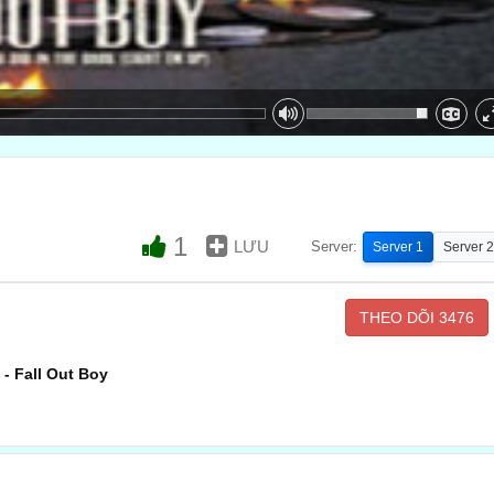
1
LƯU
Server:
Server 1
Server 2
THEO DÕI
3476
- Fall Out Boy