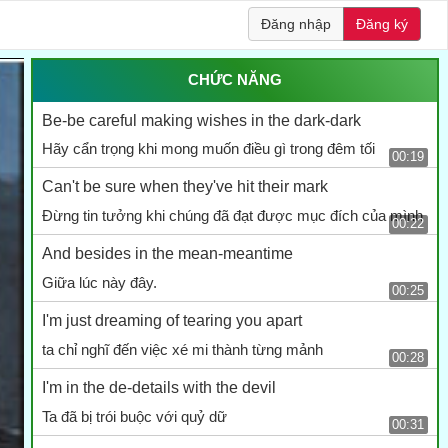
Đăng nhập
Đăng ký
CHỨC NĂNG
Be-be careful making wishes in the dark-dark
Hãy cẩn trọng khi mong muốn điều gì trong đêm tối
00:19
Can't be sure when they've hit their mark
Đừng tin tưởng khi chúng đã đạt được mục đích của mình
00:22
And besides in the mean-meantime
Giữa lúc này đây.
00:25
I'm just dreaming of tearing you apart
ta chỉ nghĩ đến việc xé mi thành từng mảnh
00:28
I'm in the de-details with the devil
Ta đã bị trói buộc với quỷ dữ
00:31