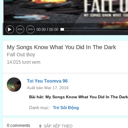
/
<<
>>
00:00
00:00
My Songs Know What You Did In The Dark
Fall Out Boy
14.015 lượt xem
Toi Yeu Toomva 96
Xuất bản Mar 17, 2016
Bài hát: My Songs Know What You Did In The Dark 
Danh mục:
Trẻ Sôi Động
0 comments
SẮP XẾP THEO