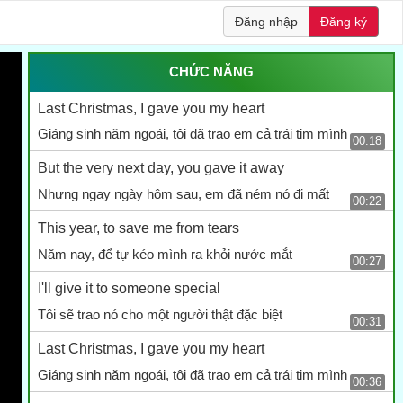
Đăng nhập
Đăng ký
CHỨC NĂNG
Last Christmas, I gave you my heart
Giáng sinh năm ngoái, tôi đã trao em cả trái tim mình
00:18
But the very next day, you gave it away
Nhưng ngay ngày hôm sau, em đã ném nó đi mất
00:22
This year, to save me from tears
Năm nay, để tự kéo mình ra khỏi nước mắt
00:27
I'll give it to someone special
Tôi sẽ trao nó cho một người thật đặc biệt
00:31
Last Christmas, I gave you my heart
Giáng sinh năm ngoái, tôi đã trao em cả trái tim mình
00:36