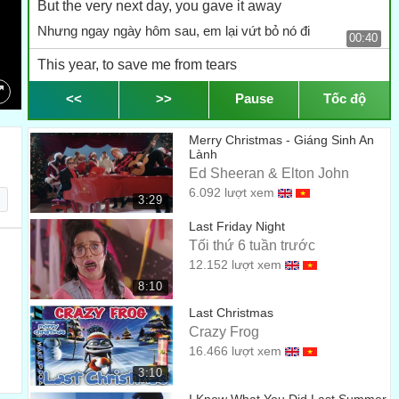
But the very next day, you gave it away
Nhưng ngay ngày hôm sau, em lại vứt bỏ nó đi
00:40
This year, to save me from tears
Năm nay, để tự kéo mình ra khỏi nước mắt
<<
>>
Pause
Tốc độ
00:45
I'll give it to someone special
Merry Christmas - Giáng Sinh An
Tôi sẽ trao nó cho một người thật đặc biệt
Lành
00:49
Ed Sheeran & Elton John
Once bitten and twice shy
6.092 lượt xem
3:29
Một phần chút nhức nhối, hai phần ngại ngùng
01:13
Last Friday Night
I keep my distance, but you still catch my eye
Tối thứ 6 tuần trước
12.152 lượt xem
Tôi giữ khoảng cách nhưng em vẫn bắt gặp ánh mắt của tôi
01:17
8:10
Tell me, baby! Do you recognize me?
Last Christmas
Nói tôi nghe đi em! Em có nhận ra tôi không?
Crazy Frog
01:22
16.466 lượt xem
Well, it's been a year, it doesn't surprise me
3:10
Thì cũng đã một năm rồi còn gì, tôi chẳng ngạc nhiên đâu
01:26