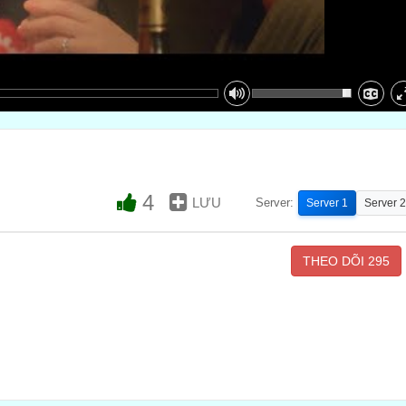
4
LƯU
Server:
Server 1
Server 2
THEO DÕI
295