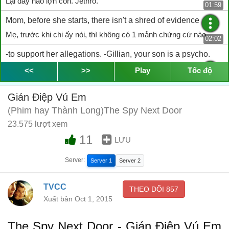
Lại đây nào lợn con. Jethro.
01:59
Mom, before she starts, there isn't a shred of evidence
Mẹ, trước khi chị ấy nói, thì không có 1 mảnh chứng cứ nào
02:02
-to support her allegations. -Gillian, your son is a psycho.
- để hỗ trợ cho lý lẽ của chị ấy. - Gillian, con trai mẹ bị tâm thần
<<
>>
Play
Tốc độ
rồi.
02:05
Gián Điệp Vú Em
-He booby-trapped my hair dryer. -Nice hypothesis, but you
(Phim hay Thành Long)The Spy Next Door
can't prove it.
23.575 lượt xem
- Nó đặt bẫy trong cái máy sấy tóc. - Giả thuyết hay, nhưng chị
11
LƯU
không thể chứng minh.
02:08
-Yeah, but l can hurt you. -Mom! Mom! She needs to be
Server:
Server 1
Server 2
medicated.
TVCC
- Phải, nhưng tao có thể đánh mày. - Mẹ ơi! Chị cần được chữa
THEO DÕI
857
Xuất bản Oct 1, 2015
trị.
02:13
-Come on, Jethro. -Come here.
The Spy Next Door - Gián Điệp Vú Em