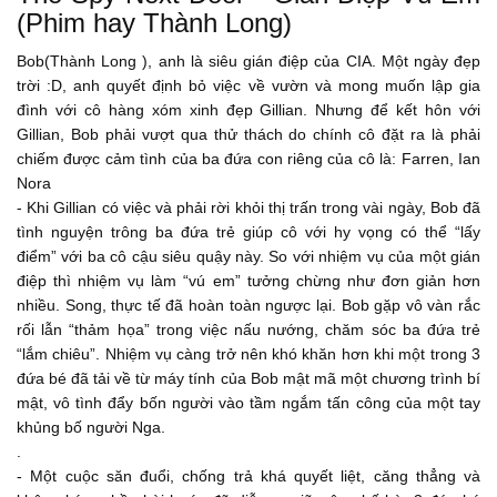
- Coi nào Jethro - Lại đây
(Phim hay Thành Long)
02:18
l hate this family. Come here.
Bob(Thành Long ), anh là siêu gián điệp của CIA. Một ngày đẹp
Con ghét gia đình này! Lại đây ngay!
trời :D, anh quyết định bỏ việc về vườn và mong muốn lập gia
02:22
đình với cô hàng xóm xinh đẹp Gillian. Nhưng để kết hôn với
Jethro, you're getting a time out.
Gillian, Bob phải vượt qua thử thách do chính cô đặt ra là phải
Jethro, mày sẽ không chạy thoát được đâu.
chiếm được cảm tình của ba đứa con riêng của cô là: Farren, Ian
02:26
Nora
Come on, guys. Backpack.
- Khi Gillian có việc và phải rời khỏi thị trấn trong vài ngày, Bob đã
Nhanh nào các con. Balô.
tình nguyện trông ba đứa trẻ giúp cô với hy vọng có thể “lấy
02:41
điểm” với ba cô cậu siêu quậy này. So với nhiệm vụ của một gián
-What? It's in style. -lt's inappropriate. Go put on some jeans.
điệp thì nhiệm vụ làm “vú em” tưởng chừng như đơn giản hơn
nhiều. Song, thực tế đã hoàn toàn ngược lại. Bob gặp vô vàn rắc
- Sao cơ? Phong cách mà? - Nó không hợp với con. Mặc đồ jean
rối lẫn “thảm họa” trong việc nấu nướng, chăm sóc ba đứa trẻ
vào.
02:49
“lắm chiêu”. Nhiệm vụ càng trở nên khó khăn hơn khi một trong 3
And spit out the gum.
đứa bé đã tải về từ máy tính của Bob mật mã một chương trình bí
mật, vô tình đẩy bốn người vào tầm ngắm tấn công của một tay
Và nhả kẹo singum đi.
02:54
khủng bố người Nga.
So, what color do you want to wear today?
.
- Một cuộc săn đuổi, chống trả khá quyết liệt, căng thẳng và
Con muốn mặc màu gì hôm nay?
02:58