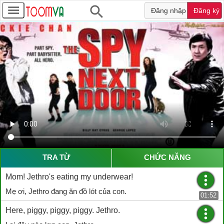
Đăng nhập
Đăng ký
TRA TỪ
CHỨC NĂNG
Mom! Jethro's eating my underwear!
Mẹ ơi, Jethro đang ăn đồ lót của con.
01:52
Here, piggy, piggy, piggy. Jethro.