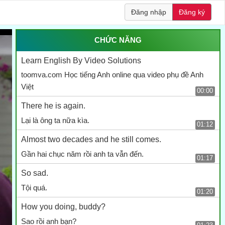
Đăng nhập
Đăng ký
CHỨC NĂNG
Learn English By Video Solutions
toomva.com Học tiếng Anh online qua video phụ đề Anh
Việt
00:00
There he is again.
Lại là ông ta nữa kìa.
01:12
Almost two decades and he still comes.
Gần hai chục năm rồi anh ta vẫn đến.
01:17
So sad.
Tội quá.
01:20
How you doing, buddy?
Sao rồi anh bạn?