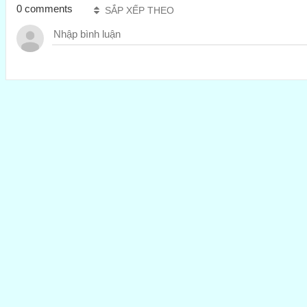
0 comments
SẮP XẾP THEO