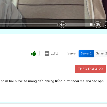
1
LƯU
Server:
Server 1
Server 2
THEO DÕI
3120
 phim hài hước sẽ mang đến những tiếng cười thoải mái với các bạn