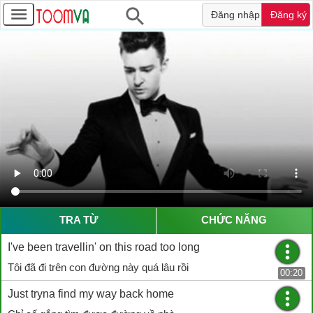
Đăng nhập
Đăng ký
TRA TỪ
CHỨC NĂNG
I've been travellin' on this road too long
Tôi đã đi trên con đường này quá lâu rồi
00:20
Just tryna find my way back home