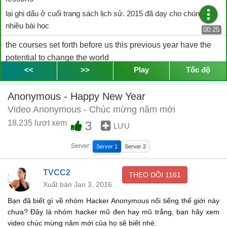
lại ghi dấu ở cuối trang sách lịch sử. 2015 đã dạy cho chúng ta
nhiều bài học
00:25
the courses set forth before us this previous year have the
potential to change the world
<<
>>
Play
Tốc độ
đường lối mà chúng ta hành động năm vừa qua có tiềm năng
thay đổi thế giới
00:31
Anonymous - Happy New Year
2016 is now upon us and with it comes new adventures
Video Anonymous - Chúc mừng năm mới
2016 đã đến và cùng với nó là nhiều hành trình mới
00:36
18.235 lượt xem
3
LƯU
we face many challenges this year, nevertheless they are
Server:
Server 1
Server 2
challenges we face together
chúng ta đã phải đương đầu với nhiều thử thách trong năm nay,
TVCC2
THEO DÕI
1161
tuy nhiên đó là những thử thách mà chúng ta đương đầu cùng
Xuất bản Jan 3, 2016
nhau
00:41
Bạn đã biết gì về nhóm Hacker Anonymous nổi tiếng thế giới này
though it may be hard for those with their eyes still closed to
chưa? Đây là nhóm hacker mũ đen hay mũ trắng, bạn hãy xem
see, we've come so far and we're on course as a species to
video chúc mừng năm mới của họ sẽ biết nhé.