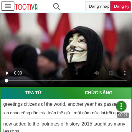
Đăng nhập
Đăng ký
TRA TỪ
CHỨC NĂNG
greetings citizens of the world, another year has passed
xin chào công dân của toàn thế giới. một năm nữa lại trôi qua
00:21
now added to the footnotes of history. 2015 taught us many
lessons