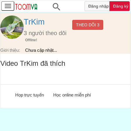
Đăng nhập
Đăng ký
TrKim
THEO DÕI
3
3
người theo dõi
Offline!
Giới thiệu:
Chưa cập nhật...
Video TrKim đã thích
Họp trực tuyến
Học online miễn phí