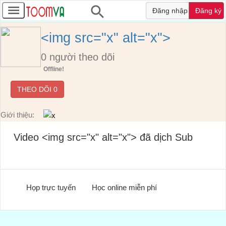
Đăng nhập
Đăng ký
<img src="x" alt="x">
0
người theo dõi
Offline!
THEO DÕI
0
Giới thiệu:
Video <img src="x" alt="x"> đã dịch Sub
Họp trực tuyến
Học online miễn phí