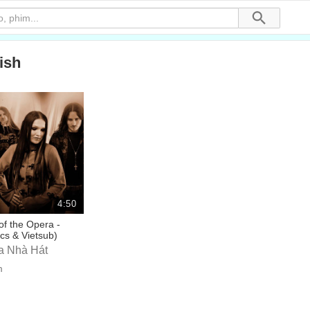
ish
4:50
f the Opera -
ics & Vietsub)
a Nhà Hát
m