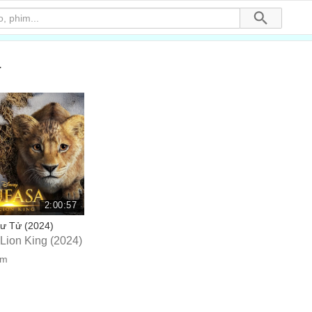
a
2:00:57
ư Tử (2024)
Lion King (2024)
em