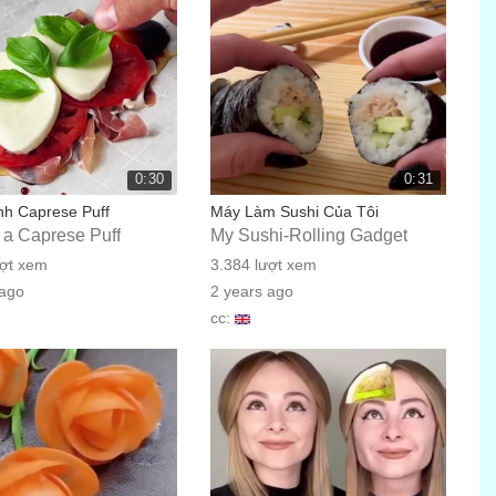
cc:
0:30
0:31
h Caprese Puff
Máy Làm Sushi Của Tôi
 a Caprese Puff
My Sushi-Rolling Gadget
ượt xem
3.384 lượt xem
 ago
2 years ago
cc: