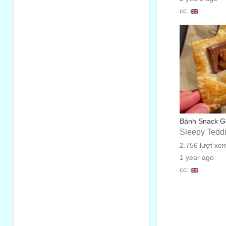
cc:
Bánh Snack G
Sleepy Tedd
2.756 lượt xe
1 year ago
cc: