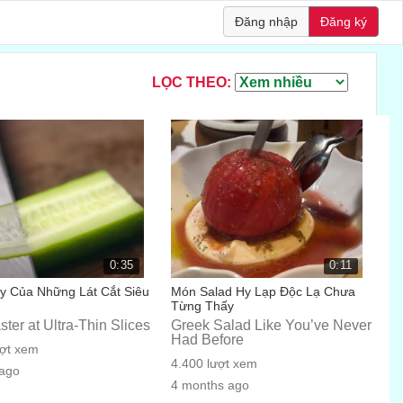
Đăng nhập
Đăng ký
LỌC THEO:
0:35
0:11
y Của Những Lát Cắt Siêu
Món Salad Hy Lạp Độc Lạ Chưa
Từng Thấy
ter at Ultra-Thin Slices
Greek Salad Like You’ve Never
Had Before
ượt xem
4.400 lượt xem
 ago
4 months ago