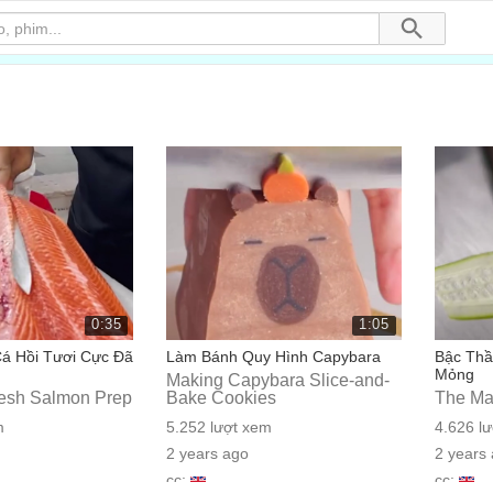
0:35
1:05
á Hồi Tươi Cực Đã
Làm Bánh Quy Hình Capybara
Bậc Thầ
Mỏng
Making Capybara Slice-and-
resh Salmon Prep
Bake Cookies
The Mas
m
5.252 lượt xem
4.626 l
2 years ago
2 years
cc:
cc: