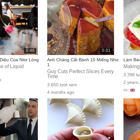
0:48
0:31
Diệu Của Nitơ Lỏng
Anh Chàng Cắt Bánh 10 Miếng Như
Làm Bán
1
e of Liquid
Making
Guy Cuts Perfect Slices Every
3.398 l
Time
m
2 years
3.650 lượt xem
cc:
4 months ago
cc: