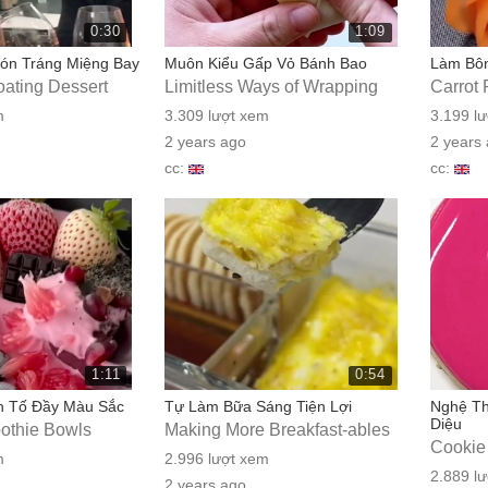
0:30
1:09
Món Tráng Miệng Bay
Muôn Kiểu Gấp Vỏ Bánh Bao
Làm Bôn
loating Dessert
Limitless Ways of Wrapping
Carrot 
m
3.309 lượt xem
3.199 l
2 years ago
2 years
cc:
cc:
1:11
0:54
h Tố Đầy Màu Sắc
Tự Làm Bữa Sáng Tiện Lợi
Nghệ Th
Diệu
oothie Bowls
Making More Breakfast-ables
Cookie
m
2.996 lượt xem
2.889 l
2 years ago