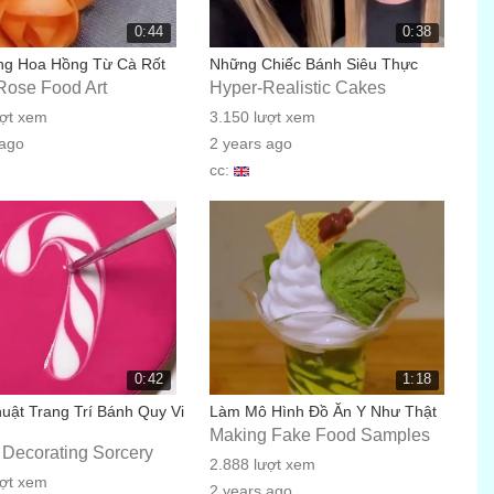
0:44
0:38
g Hoa Hồng Từ Cà Rốt
Những Chiếc Bánh Siêu Thực
Rose Food Art
Hyper-Realistic Cakes
ượt xem
3.150 lượt xem
 ago
2 years ago
cc:
0:42
1:18
uật Trang Trí Bánh Quy Vi
Làm Mô Hình Đồ Ăn Y Như Thật
Making Fake Food Samples
 Decorating Sorcery
2.888 lượt xem
ượt xem
2 years ago