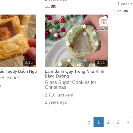
1 year 
cc:
cc:
0:15
0:31
ấu Teddy Buồn Ngủ
Làm Bánh Quy Trong Như Kính
Bằng Đường
ies Snack
Glass Sugar Cookies for
m
Christmas
2.716 lượt xem
2 years ago
cc:
«
1
2
3
»