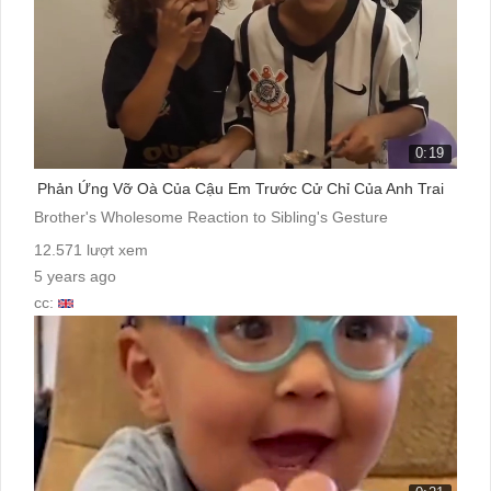
0:19
Phản Ứng Vỡ Oà Của Cậu Em Trước Cử Chỉ Của Anh Trai
Brother's Wholesome Reaction to Sibling's Gesture
12.571 lượt xem
5 years ago
cc: