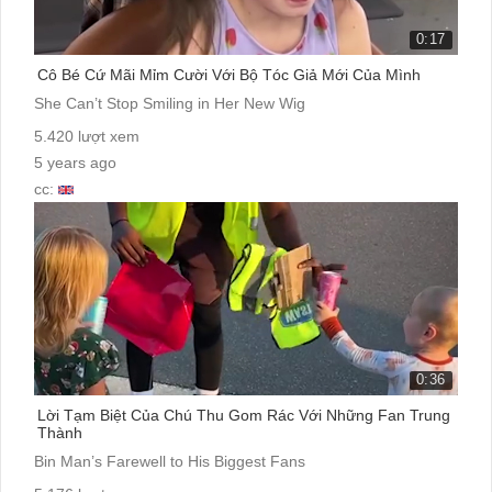
0:17
Cô Bé Cứ Mãi Mỉm Cười Với Bộ Tóc Giả Mới Của Mình
She Can’t Stop Smiling in Her New Wig
5.420 lượt xem
5 years ago
cc:
0:36
Lời Tạm Biệt Của Chú Thu Gom Rác Với Những Fan Trung
Thành
Bin Man’s Farewell to His Biggest Fans