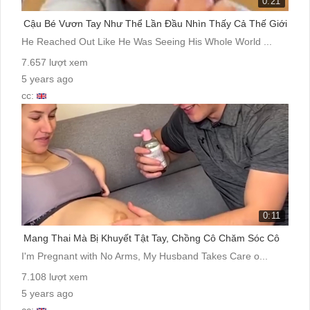
0:21
Cậu Bé Vươn Tay Như Thể Lần Đầu Nhìn Thấy Cả Thế Giới
He Reached Out Like He Was Seeing His Whole World ...
7.657 lượt xem
5 years ago
cc:
0:11
Mang Thai Mà Bị Khuyết Tật Tay, Chồng Cô Chăm Sóc Cô
I'm Pregnant with No Arms, My Husband Takes Care o...
7.108 lượt xem
5 years ago
cc: