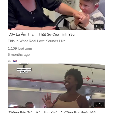
1:03
Đây Là Âm Thanh Thật Sự Của Tình Yêu
This Is What Real Love Sounds Like
1.109 lượt xem
5 months ago
cc:
0:43
Thông Báo Trên Máy Bay Khiến Ai Cũng Rơi Nước Mắt