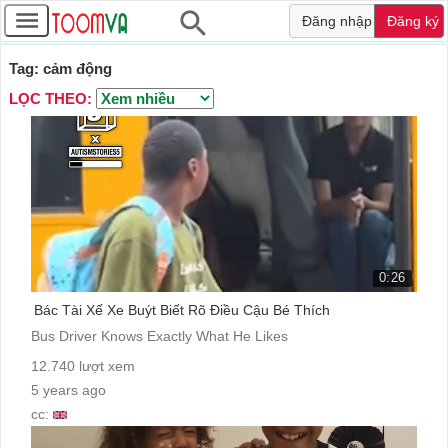
Đăng nhập
Đăng ký
Tag: cảm động
LỌC THEO:
0:26
Bác Tài Xế Xe Buýt Biết Rõ Điều Cậu Bé Thích
Bus Driver Knows Exactly What He Likes
12.740 lượt xem
5 years ago
cc: