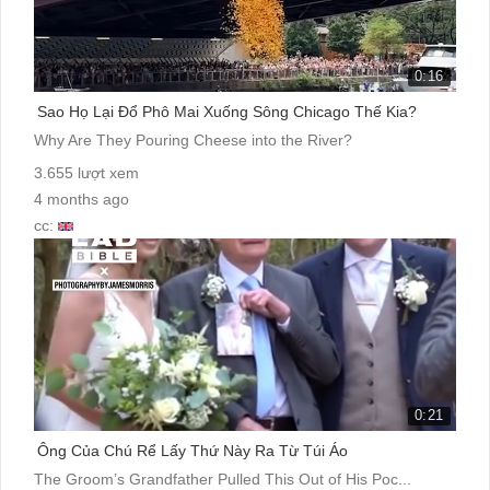
0:16
Sao Họ Lại Đổ Phô Mai Xuống Sông Chicago Thế Kia?
Why Are They Pouring Cheese into the River?
3.655 lượt xem
4 months ago
cc:
0:21
Ông Của Chú Rể Lấy Thứ Này Ra Từ Túi Áo
The Groom’s Grandfather Pulled This Out of His Poc...